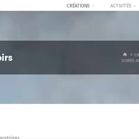
CRÉATIONS
ACTIVITÉS
HOME
irs
CR
SOIRÉE A
aratoires…