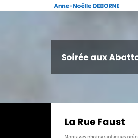
Skip
Anne-Noëlle DEBORNE
to
content
Soirée aux Abatto
La Rue Faust
Montages photographiques prép