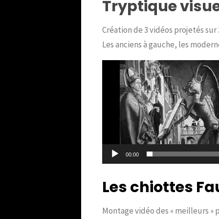
Tryptique visue
Création de 3 vidéos projetés sur 
Les anciens à gauche, les moderne
Lecteur
vidéo
00:00
Les chiottes Fa
Montage vidéo des « meilleurs » p