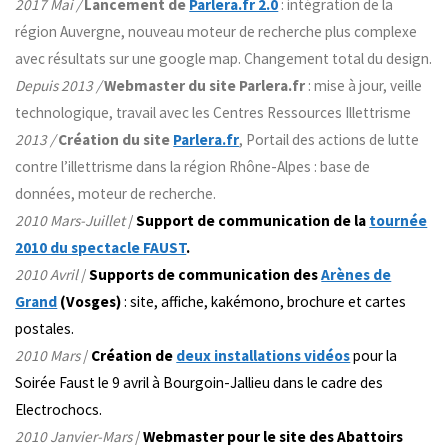
2017 Mai /
Lancement de
Parlera.fr 2.0
: intégration de la
région Auvergne, nouveau moteur de recherche plus complexe
avec résultats sur une google map. Changement total du design.
Depuis 2013 /
Webmaster du site Parlera.fr
: mise à jour, veille
technologique, travail avec les Centres Ressources Illettrisme
2013 /
Création du site
Parlera.fr
, Portail des actions de lutte
contre l’illettrisme dans la région Rhône-Alpes : base de
données, moteur de recherche.
2010 Mars-Juillet
/
Support de communication de la
tournée
2010 du spectacle FAUST
.
2010 Avril
/
Supports de communication des
Arènes de
Grand
(Vosges)
: site, affiche, kakémono, brochure et cartes
postales.
2010 Mars
/
Création de
deux installations vidéos
pour
la
Soirée Faust le 9 avril
à Bourgoin-Jallieu dans le cadre des
Electrochocs.
2010 Janvier-Mars
/
Webmaster pour le
site
des Abattoirs