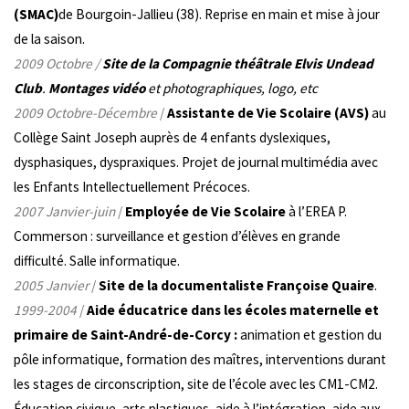
(SMAC)
de Bourgoin-Jallieu (38). Reprise en main et mise à jour
de la saison.
2009 Octobre
/
Site
de la Compagnie théâtrale Elvis Undead
Club
.
Montages vidéo
et photographiques, logo, etc
2009 Octobre-Décembre
/
Assistante de Vie Scolaire (AVS)
au
Collège Saint Joseph auprès de 4 enfants dyslexiques,
dysphasiques, dyspraxiques. Projet de journal multimédia avec
les Enfants Intellectuellement Précoces.
2007 Janvier-juin
/
Employée de Vie Scolaire
à l’EREA P.
Commerson : surveillance et gestion d’élèves en grande
difficulté. Salle informatique.
2005 Janvier
/
Site de la documentaliste
Françoise Quaire
.
1999-2004
/
Aide éducatrice dans les écoles maternelle et
primaire de Saint-André-de-Corcy :
animation et gestion du
pôle informatique, formation des maîtres, interventions durant
les stages de circonscription, site de l’école avec les CM1-CM2.
Éducation civique, arts plastiques, aide à l’intégration, aide aux