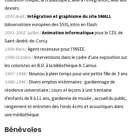
devoirs.
2003 Août
/
Intégration et graphisme du
site
SMALL
(observatoire européen des SSII), intro en Flash.
2001-2002 Juillet
/
Animation informatique
pour le CDL de
Saint-André-de-Corcy.
1999 Mars
/
Agent recenseur pour l’INSEE.
1998 Octobre
/
Interventions dans le cadre d’une exposition sur
les coloristes en B.D. à la bibliothèque A. Camus.
1997-1998
/
Nounou à plein temps pour une petite fille de 3 ans.
1988-1996
/
Divers emplois intérimaires : gardiennage de
résidence universitaire ; cours et leçons à une trentaine
d’enfants de 8 à 11 ans, gardienne de musée ; accueil du public,
rangement et entretien des fonds écrits et acoustiques dans
une médiathèque.
Bénévoles