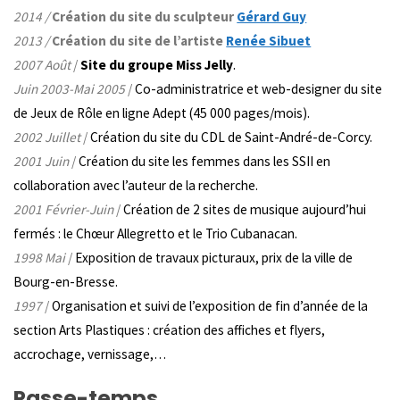
2014 /
Création du site du sculpteur
Gérard Guy
2013 /
Création du site de l’artiste
Renée Sibuet
2007 Août
/
Site du groupe Miss Jelly
.
Juin 2003-Mai 2005
/
Co-administratrice et web-designer du site
de Jeux de Rôle en ligne Adept (45 000 pages/mois).
2002 Juillet
/
Création du
site du CDL
de Saint-André-de-Corcy.
2001 Juin
/
Création du
site les femmes dans les SSII
en
collaboration avec l’auteur de la recherche.
2001 Février-Juin
/
Création de 2 sites de musique aujourd’hui
fermés : le Chœur Allegretto et
le Trio Cubanacan
.
1998 Mai
/
Exposition de travaux picturaux, prix de la ville de
Bourg-en-Bresse.
1997
/
Organisation et suivi de l’exposition de fin d’année de la
section Arts Plastiques : création des affiches et flyers,
accrochage, vernissage,…
Passe-temps