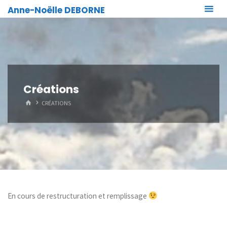
Skip
Anne-Noëlle DEBORNE
to
content
Créations
HOME
CRÉATIONS
En cours de restructuration et remplissage