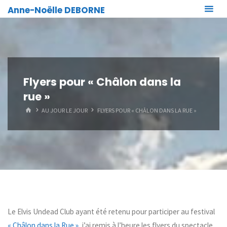
Skip
Anne-Noëlle DEBORNE
to
content
Flyers pour « Châlon dans la
rue »
HOME
AU JOUR LE JOUR
FLYERS POUR « CHÂLON DANS LA RUE »
Le Elvis Undead Club ayant été retenu pour participer au festival
« Châlon dans la Rue »
, j’ai remis à l’heure les flyers du spectacle.