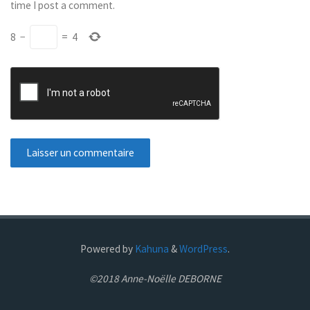
time I post a comment.
8
−
=
4
Powered by
Kahuna
&
WordPress
.
©2018 Anne-Noëlle DEBORNE