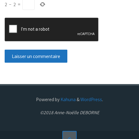
2
−
2
=
Powered by
Kahuna
&
WordPress
.
©2018 Anne-Noëlle DEBORNE