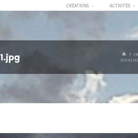
CRÉATIONS
ACTIVITÉS
HOME
1.jpg
CR
DSC0116